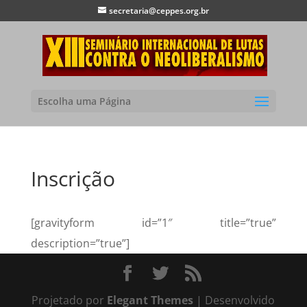
secretaria@ceppes.org.br
Escolha uma Página
Inscrição
[gravityform id=”1″ title=”true”
description=”true”]
Projetado por
Elegant Themes
| Desenvolvido